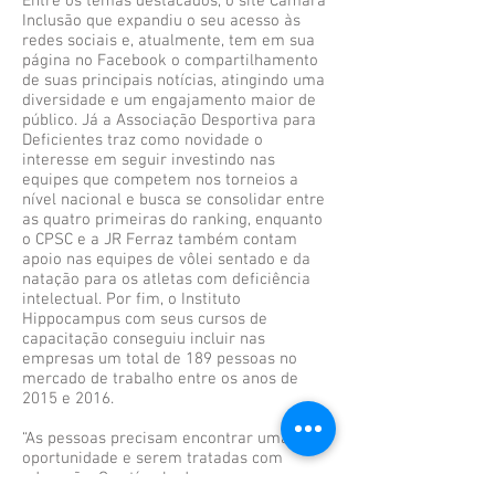
Entre os temas destacados, o site Câmara
Inclusão que expandiu o seu acesso às
redes sociais e, atualmente, tem em sua
página no Facebook o compartilhamento
de suas principais notícias, atingindo uma
diversidade e um engajamento maior de
público. Já a Associação Desportiva para
Deficientes traz como novidade o
interesse em seguir investindo nas
equipes que competem nos torneios a
nível nacional e busca se consolidar entre
as quatro primeiras do ranking, enquanto
o CPSC e a JR Ferraz também contam
apoio nas equipes de vôlei sentado e da
natação para os atletas com deficiência
intelectual. Por fim, o Instituto
Hippocampus com seus cursos de
capacitação conseguiu incluir nas
empresas um total de 189 pessoas no
mercado de trabalho entre os anos de
2015 e 2016.
“As pessoas precisam encontrar uma
oportunidade e serem tratadas com
educação. O estímulo dessas empresas