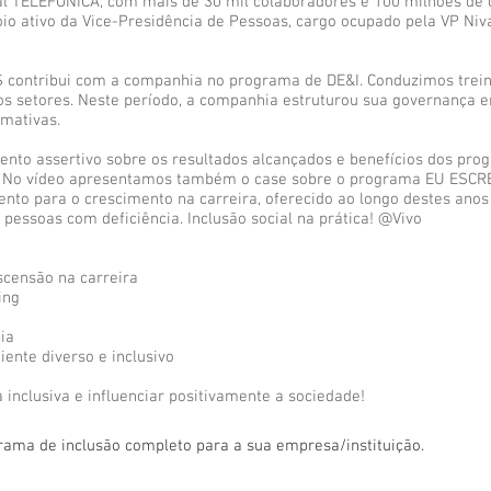
al TELEFÔNICA, com mais de 30 mil colaboradores e 100 milhões de cl
o ativo da Vice-Presidência de Pessoas, cargo ocupado pela VP Niva
contribui com a companhia no programa de DE&I. Conduzimos trein
sos setores. Neste período, a companhia estruturou sua governança 
rmativas.
ento assertivo sobre os resultados alcançados e benefícios dos prog
a. No vídeo apresentamos também o case sobre o programa EU ESCR
mento para o crescimento na carreira, oferecido ao longo destes an
 pessoas com deficiência. Inclusão social na prática! @Vivo
scensão na carreira
ing
ia
ente diverso e inclusivo
 inclusiva e influenciar positivamente a sociedade!
a de inclusão completo para a sua empresa/instituição.