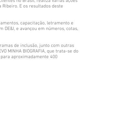
ientes no Brasil, realiza várias ações
 Ribeiro. E os resultados deste
amentos, capacitação, letramento e
em DE&I, e avançou em números, cotas,
ramas de inclusão, junto com outras
EVO MINHA BIOGRAFIA, que trata-se do
os para aproximadamente 400