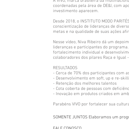
A VIVO, marca brasileira da multinacion
coordenadas pela área de DE&I, com apoi
investimento aparecem.
Desde 2018, o INSTITUTO MODO PARITÉS 
conscientização de lideranças de diver
metas e na qualidade de suas ações afi
Nesse vídeo, Niva Ribeiro dá um depoim
lideranças e participantes do program
fortalecimento individual e desenvolvi
colaboradores dos pilares Raça e Igual -
RESULTADOS
- Cerca de 70% dos participantes com a
- Desenvolvimento em soft, up e re-skill
- Retenção dos melhores talentos
- Cota coberta de pessoas com deficiênc
- Inovação em produtos criados em ambi
Parabéns VIVO por fortalecer sua cultura
SOMENTE JUNTOS Elaboramos um program
FALE CONOSCO
.