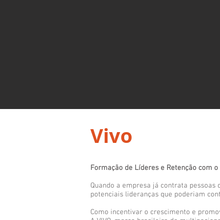
Vivo
Formação de Líderes e Retenção com 
Quando a empresa já contrata pessoas d
potenciais lideranças que poderiam con
Como incentivar o crescimento e promov