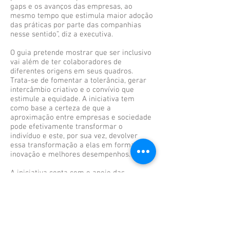
gaps e os avanços das empresas, ao
mesmo tempo que estimula maior adoção
das práticas por parte das companhias
nesse sentido”, diz a executiva.
O guia pretende mostrar que ser inclusivo
vai além de ter colaboradores de
diferentes origens em seus quadros.
Trata-se de fomentar a tolerância, gerar
intercâmbio criativo e o convívio que
estimule a equidade. A iniciativa tem
como base a certeza de que a
aproximação entre empresas e sociedade
pode efetivamente transformar o
indivíduo e este, por sua vez, devolver
essa transformação a elas em forma de
inovação e melhores desempenhos.
A iniciativa conta com o apoio das
principais ações coletivas que tratam
desses aspectos de diversidade nas
empresas: a Coalizão Empresarial para
Equidade Racial e de Gênero, o Fórum
Empresas e Direitos LGBT, o Movimento
Mulher 360 e a Rede Empresarial de