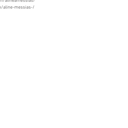
om/alineamessias/
n/aline-messias-/