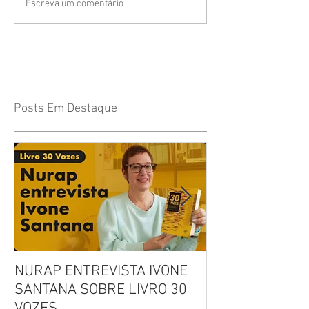
Escreva um comentário
Posts Em Destaque
NURAP ENTREVISTA IVONE
Biblioteca Comu
SANTANA SOBRE LIVRO 30
Leitura, Acolhi
VOZES
Inclusão