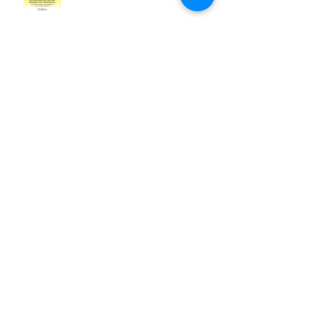
19 de julho | Dia do Orgulho Lésbico
09 de julho | Dia Internacional dos
Povos Indígenas
Eu Escrevo Minha Biografia