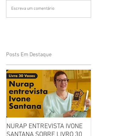
Escreva um comentário
Posts Em Destaque
NURAP ENTREVISTA IVONE
Biblioteca Comu
SANTANA SOBRE LIVRO 30
Leitura, Acolhi