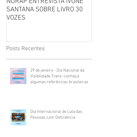
NURAP ENTREVISTA IVONE
Biblioteca Comu
SANTANA SOBRE LIVRO 30
Leitura, Acolhi
VOZES
Inclusão
Posts Recentes
29 de janeiro - Dia Nacional da
Visibilidade Trans: conheça
algumas referências brasileiras
Dia Internacional de Luta das
Pessoas com Deficiência