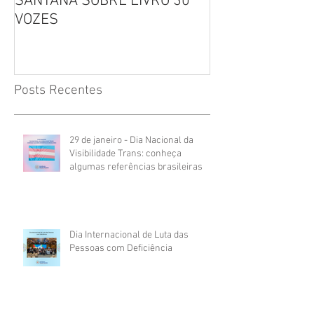
SANTANA SOBRE LIVRO 30
Leitura, Acolhi
VOZES
Inclusão
Posts Recentes
29 de janeiro - Dia Nacional da
Visibilidade Trans: conheça
algumas referências brasileiras
Dia Internacional de Luta das
Pessoas com Deficiência