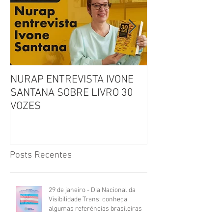
NURAP ENTREVISTA IVONE
Biblioteca Comu
SANTANA SOBRE LIVRO 30
Leitura, Acolhi
VOZES
Inclusão
Posts Recentes
29 de janeiro - Dia Nacional da
Visibilidade Trans: conheça
algumas referências brasileiras