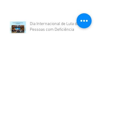
Dia Internacional de Luta das
Pessoas com Deficiência
20 de novembro | Dia da
Consciência Negra – a visão sobre
preconceitos sofridos por uma
pessoa negra com deficiência
psicossocial
10 de outubro | Dia Nacional de Luta
contra a Violência à Mulher