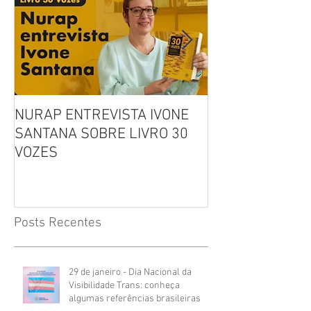
NURAP ENTREVISTA IVONE
Biblioteca Comu
SANTANA SOBRE LIVRO 30
Leitura, Acolhi
VOZES
Inclusão
Posts Recentes
29 de janeiro - Dia Nacional da
Visibilidade Trans: conheça
algumas referências brasileiras