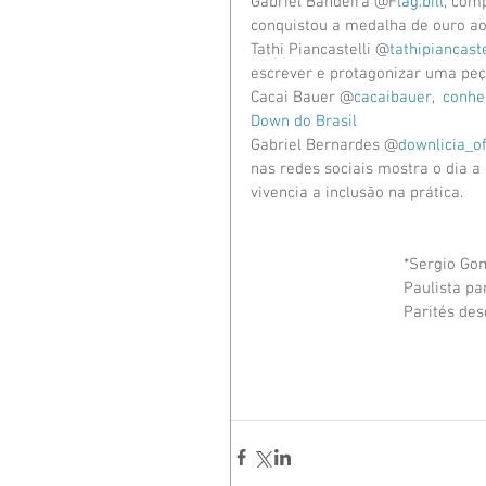
Gabriel Bandeira @F
lag.bill
, com
conquistou a medalha de ouro ao
Tathi Piancastelli @
tathipiancaste
escrever e protagonizar uma peç
Cacai Bauer @
cacaibauer,  conhe
Down do Brasil 
Gabriel Bernardes @
downlicia_of
nas redes sociais mostra o dia
vivencia a inclusão na prática.
*Sergio Gom
Paulista pa
Parités des