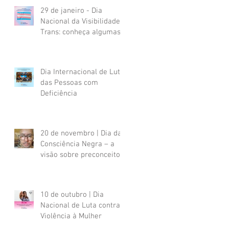
29 de janeiro - Dia
Nacional da Visibilidade
Trans: conheça algumas
referências brasileiras
Dia Internacional de Luta
das Pessoas com
Deficiência
20 de novembro | Dia da
Consciência Negra – a
visão sobre preconceitos
sofridos por uma pessoa
negra com deficiência
psicossocial
10 de outubro | Dia
Nacional de Luta contra a
Violência à Mulher