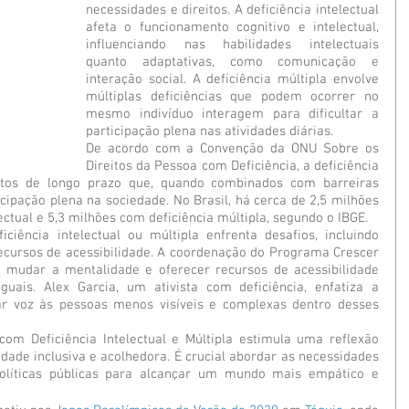
necessidades e direitos. A deficiência intelectual 
afeta o funcionamento cognitivo e intelectual, 
influenciando nas habilidades intelectuais 
quanto adaptativas, como comunicação e 
interação social. A deficiência múltipla envolve 
múltiplas deficiências que podem ocorrer no 
mesmo indivíduo interagem para dificultar a 
participação plena nas atividades diárias.
De acordo com a Convenção da ONU Sobre os 
Direitos da Pessoa com Deficiência, a deficiência 
tos de longo prazo que, quando combinados com barreiras 
icipação plena na sociedade. No Brasil, há cerca de 2,5 milhões 
ectual e 5,3 milhões com deficiência múltipla, segundo o IBGE.
iência intelectual ou múltipla enfrenta desafios, incluindo 
 recursos de acessibilidade. A coordenação do Programa Crescer 
mudar a mentalidade e oferecer recursos de acessibilidade 
uais. Alex Garcia, um ativista com deficiência, enfatiza a 
r voz às pessoas menos visíveis e complexas dentro desses 
m Deficiência Intelectual e Múltipla estimula uma reflexão 
ade inclusiva e acolhedora. É crucial abordar as necessidades 
líticas públicas para alcançar um mundo mais empático e 