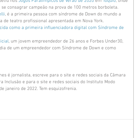
petiu nos 
Jogos Paralímpicos de Verão de 2020
 em 
Tóquio
, onde 
 se consagrar campeão na prova de 100 metros borboleta.
lli
, é a primeira pessoa com síndrome de Down do mundo a 
a de teatro profissional apresentada em Nova York. 
cida como a primeira influenciadora digital com Síndrome de 
icial
, um jovem empreendedor de 26 anos e Forbes Under30, 
 a dia de um empreendedor com Síndrome de Down e como 
es é jornalista, escreve para o site e redes sociais da Câmara 
ra Inclusão e para o site e redes sociais do Instituto Modo 
de janeiro de 2022. Tem esquizofrenia.