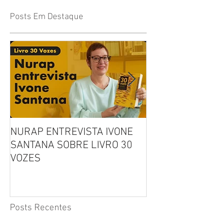
Posts Em Destaque
NURAP ENTREVISTA IVONE
Biblioteca Comu
SANTANA SOBRE LIVRO 30
Leitura, Acolhi
VOZES
Inclusão
Posts Recentes