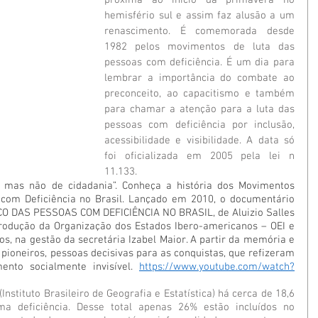
próxima ao início da primavera no 
hemisfério sul e assim faz alusão a um 
renascimento. É comemorada desde 
1982 pelos movimentos de luta das 
pessoas com deficiência. É um dia para 
lembrar a importância do combate ao 
preconceito, ao capacitismo e também 
para chamar a atenção para a luta das 
pessoas com deficiência por inclusão, 
acessibilidade e visibilidade. A data só 
foi oficializada em 2005 pela lei n 
11.133. 
 mas não de cidadania”. Conheça a história dos Movimentos 
 com Deficiência no Brasil. Lançado em 2010, o documentário 
 DAS PESSOAS COM DEFICIÊNCIA NO BRASIL, de Aluizio Salles 
rodução da Organização dos Estados Ibero-americanos – OEI e 
s, na gestão da secretária Izabel Maior. A partir da memória e 
pioneiros, pessoas decisivas para as conquistas, que refizeram 
nto socialmente invisível.
https://www.youtube.com/watch?
Instituto Brasileiro de Geografia e Estatística) há cerca de 18,6 
 deficiência. Desse total apenas 26% estão incluídos no 