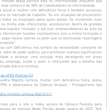
 metade dessa parcela está na informalidade, enquanto que 
a esse número é de 38% de trabalhadores na informalidade. 
a social e mulher com deficiência física e também jornalista, 
ia no mercado de trabalho: “Eu vivi situações de preconceito, 
m todos os empregos pelos quais passei. Os momentos mais 
na minha vida, infelizmente, aconteceram dentro de grandes 
uma suposta ‘inclusão’; e até com empreendedores da área da 
e ofereceram funções incompatíveis com a minha formação e 
e pagar baixos valores ou pedir que eu escrevesse reportagens 
nalista!” 
oa com Deficiência nos lembra da necessidade constante de 
, além do poder público, para promover avanços significativos 
bilidade e alcançar uma inclusão mais abrangente em áreas 
sa, emprego, saúde e lazer, e reforçando que a batalha das 
rnada diária e contínua.
e da UFES
 P
olitize!
 G1
ndra Migotto Certeza, mulher com deficiência física, poeta, 
e 1996 e idealizadora da Coletiva Girassol - Protagonismo das 
andra-migotto-certeza-00a12141/
creve para o site e redes sociais da Câmara Paulista para 
sociais do Instituto Modo Parités desde janeiro de 2022. Tem 