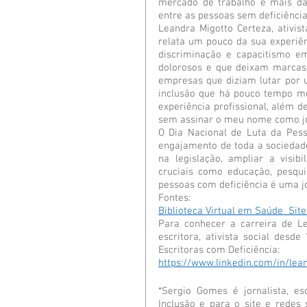
mercado de trabalho e mais da
entre as pessoas sem deficiênci
Leandra Migotto Certeza, ativist
relata um pouco da sua experiênc
discriminação e capacitismo e
dolorosos e que deixam marcas 
empresas que diziam lutar por 
inclusão que há pouco tempo m
experiência profissional, além d
sem assinar o meu nome como jor
O Dia Nacional de Luta da Pess
engajamento de toda a sociedade
na legislação, ampliar a visi
cruciais como educação, pesqui
pessoas com deficiência é uma jo
Fontes: 
Biblioteca Virtual em Saúde
 Sit
Para conhecer a carreira de Lea
escritora, ativista social desd
Escritoras com Deficiência: 
https://www.linkedin.com/in/le
*Sergio Gomes é jornalista, es
Inclusão e para o site e redes 