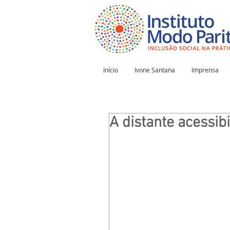
Início
Ivone Santana
Imprensa
A distante acessib