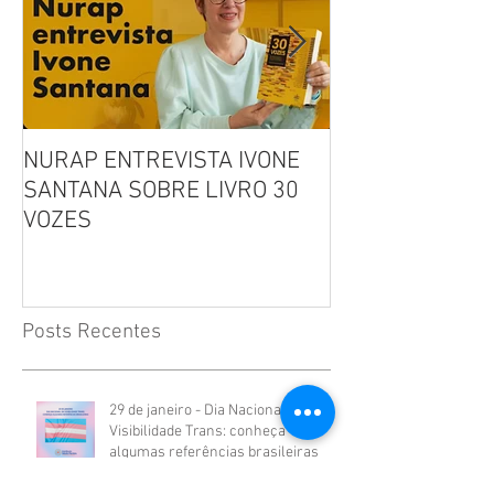
NURAP ENTREVISTA IVONE
Biblioteca Comu
SANTANA SOBRE LIVRO 30
Leitura, Acolhi
VOZES
Inclusão
Posts Recentes
29 de janeiro - Dia Nacional da
Visibilidade Trans: conheça
algumas referências brasileiras