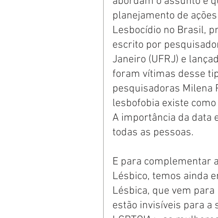
abordam o assunto e qu
planejamento de ações 
Lesbocídio no Brasil, p
escrito por pesquisado
Janeiro (UFRJ) e lanç
foram vítimas desse tip
pesquisadoras Milena P
lesbofobia existe como 
A importância da data e
todas as pessoas. 
E para complementar a
Lésbico, temos ainda em
Lésbica, que vem para
estão invisíveis para 