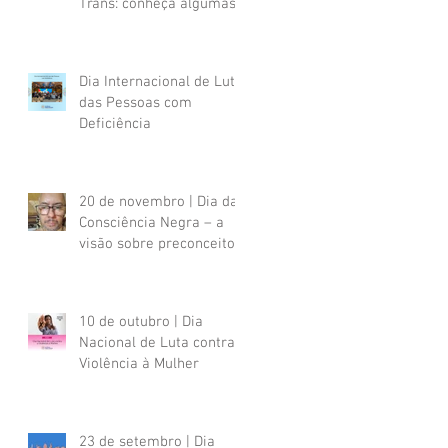
Trans: conheça algumas
referências brasileiras
Dia Internacional de Luta
das Pessoas com
Deficiência
20 de novembro | Dia da
Consciência Negra – a
visão sobre preconceitos
sofridos por uma pessoa
negra com deficiência
psicossocial
10 de outubro | Dia
Nacional de Luta contra a
Violência à Mulher
23 de setembro | Dia