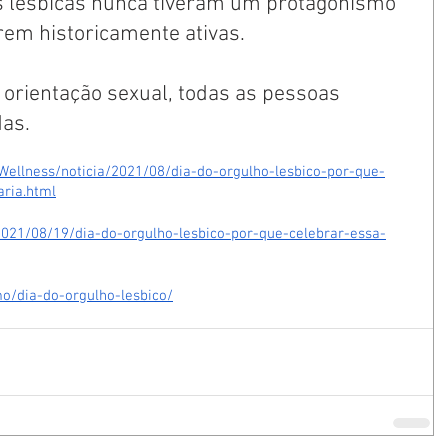
 lésbicas nunca tiveram um protagonismo 
rem historicamente ativas. 
rientação sexual, todas as pessoas 
as.  
Wellness/noticia/2021/08/dia-do-orgulho-lesbico-por-que-
aria.html
2021/08/19/dia-do-orgulho-lesbico-por-que-celebrar-essa-
mo/dia-do-orgulho-lesbico/