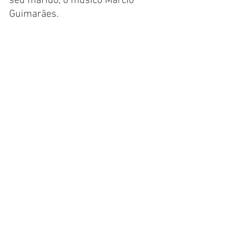
seu marido, o músico Márcio 
Guimarães.