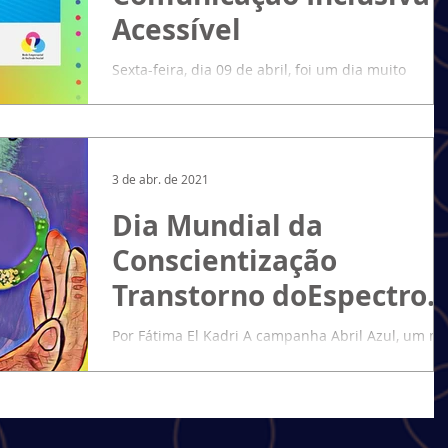
Acessível
Sexta-feira, dia 09 de abril, foi um dia muito
especial para a comunidade da Rede Empresarial
de Inclusão Social (REIS), com o lançamos o...
3 de abr. de 2021
Dia Mundial da
Conscientização
Transtorno doEspectro
Autista - TEA
Por Fátima El Kadri A campanha Abril Azul, um m
inteiro dedicado à divulgação de informações e
características do transtorno do...