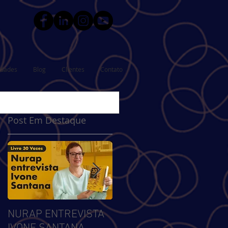
idades
Blog
Clientes
Contato
Post Em Destaque
NURAP ENTREVISTA
Biblioteca
Se