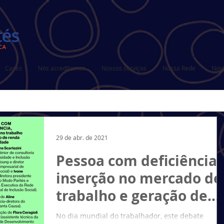
Cases
Nós acreditamos
Nossos serviços
Nossa Rede
Nov
29 de abr. de 2021
Pessoa com deficiência,
inserção no mercado de
trabalho e geração de
renda na atualidade
No dia mundial do trabalhador, este debate