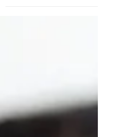
sofrido racismo, às vezes a pessoa é ingênua,...