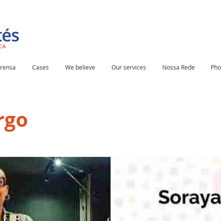
rensa
Cases
We believe
Our services
Nossa Rede
Pho
rgo