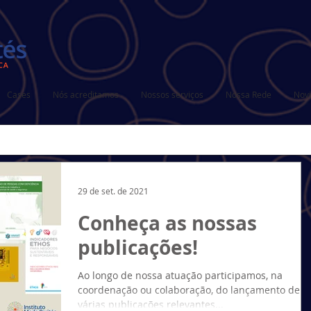
Cases
Nós acreditamos
Nossos serviços
Nossa Rede
Nov
29 de set. de 2021
Conheça as nossas
publicações!
Ao longo de nossa atuação participamos, na
coordenação ou colaboração, do lançamento de
várias publicações relevantes...