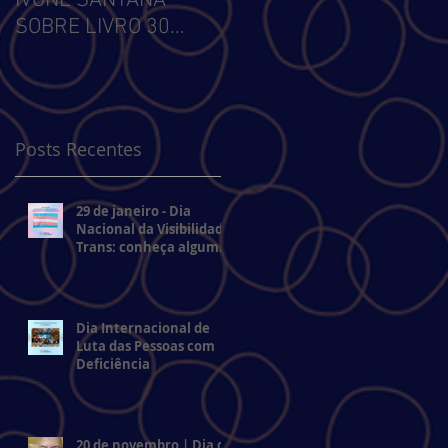
IVONE SANTANA
Comunitária: Leitura,
p
SOBRE LIVRO 30
Acolhimento e
de
VOZES
Inclusão
Posts Recentes
29 de janeiro - Dia
Nacional da Visibilidade
Trans: conheça algumas
o
referências brasileiras
o
Dia Internacional de
Luta das Pessoas com
Deficiência
20 de novembro | Dia da