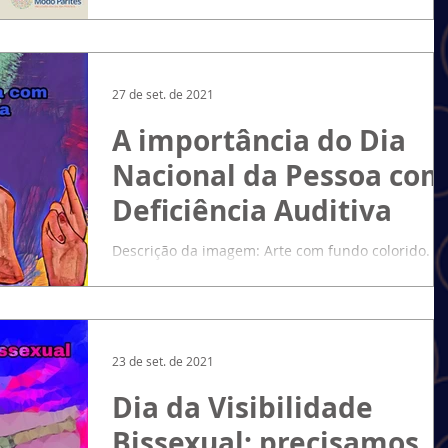
27 de set. de 2021
A importância do Dia
Nacional da Pessoa com
Deficiência Auditiva
Descrição da imagem: Arte com fundo colorido. N
canto inferior direito está o logo do Instituto Mod
Parités. Ilustração de mãos que...
23 de set. de 2021
Dia da Visibilidade
Bissexual: precisamos