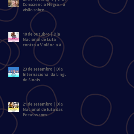
Consciência Negra – a
visão sobre
preconceitos sofridos
e
por uma pessoa negra
com deficiência
psicossocial
10 de outubro | Dia
Nacional de Luta
contra a Violência à
Mulher
23 de setembro | Dia
Internacional da Língua
de Sinais
21 de setembro | Dia
Nacional de luta das
Pessoas com
Deficiência