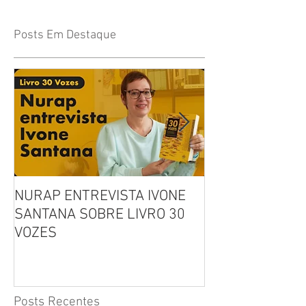
Posts Em Destaque
NURAP ENTREVISTA IVONE
Biblioteca Comu
SANTANA SOBRE LIVRO 30
Leitura, Acolhi
VOZES
Inclusão
Posts Recentes